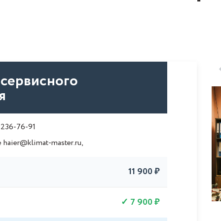
сервисного
я
 236-76-91
е
haier@klimat-master.ru
,
11 900 ₽
7 900 ₽