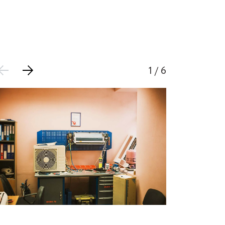
1
/ 6