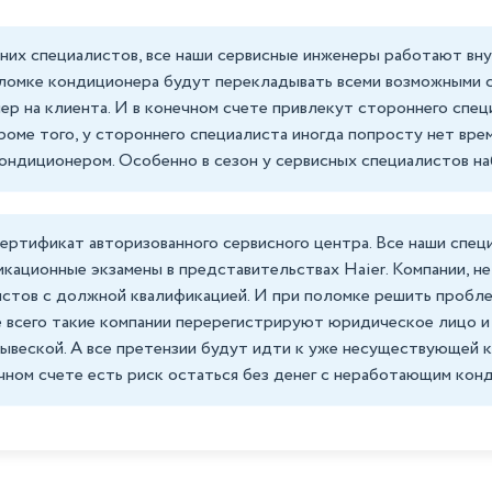
них специалистов, все наши сервисные инженеры работают вну
оломке кондиционера будут перекладывать всеми возможными 
 на клиента. И в конечном счете привлекут стороннего специ
оме того, у стороннего специалиста иногда попросту нет вре
ондиционером. Особенно в сезон у сервисных специалистов н
ертификат авторизованного сервисного центра. Все наши спец
кационные экзамены в представительствах Haier. Компании, не
истов с должной квалификацией. И при поломке решить проб
е всего такие компании перерегистрируют юридическое лицо и
вывеской. А все претензии будут идти к уже несуществующей 
ечном счете есть риск остаться без денег с неработающим кон