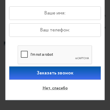
Для регулирования воздушного потока
используются 4 электропривода, каждый из
которых имеет независимое управление.• Заслонки
жалюзийных систем можно настроить в 6
различных позициях, что позволяет создать целых
1296 комбинаций воздухораспределения.
Супертонкий блок
Высота фанкойла модели 3 HP составляет всего
204 мм, что позволяет легко устанавливать его в
узких пространствах фальш-потолка и делает
процесс монтажа более простым и удобным.
Нет, спасибо