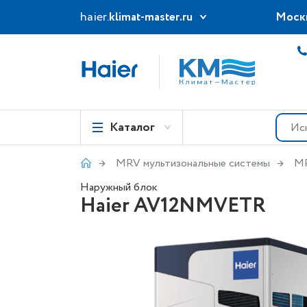
haier.
klimat-master.ru
Моск
Каталог
MRV мультизональные системы
MR
Наружный блок
Haier AV12NMVETR