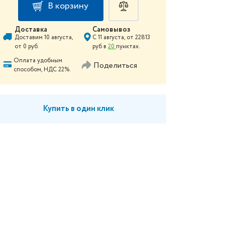
В корзину
Доставка
Самовывоз
Доставим
10 августа
,
С
11 августа
, от
22813
от
0
руб.
руб в
20
пунктах.
Оплата удобным
Поделиться
способом, НДС 22%.
Купить в один клик