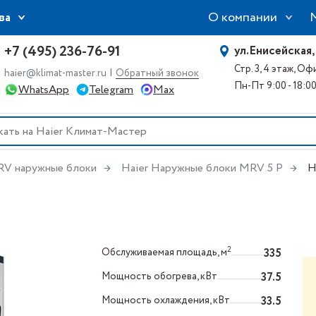
О компании
ва
+7 (495) 236-76-91
ул.Енисейская,
Стр. 3, 4 этаж, О
|
haier@klimat-master.ru
Обратный звонок
Пн-Пт 9:00 - 18:0
WhatsApp
Telegram
Max
V наружные блоки
Haier Наружные блоки MRV 5 P
H
2
Обслуживаемая площадь, м
335
Мощность обогрева, кВт
37.5
Мощность охлаждения, кВт
33.5