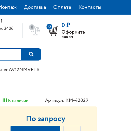
Монтаж
Доставка
Оплата
Контакты
 1
0 ₽
0
0
фис 3406
Оформить
0
заказ
aier AV12NMVETR
Артикул: КМ-42029
В наличии
По запросу